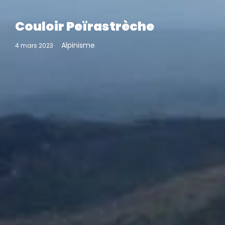
Couloir Peïrastrèche
Alpinisme
4 mars 2023
-