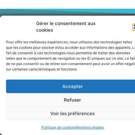
Gérer le consentement aux
cookies
Pour offrir les meilleures expériences, nous utilisons des technologies telles
que les cookies pour stocker et/ou accéder aux informations des appareils. L
fait de consentir à ces technologies nous permettra de traiter des données
Maison des associations Louis Noilou
telles que le comportement de navigation ou les ID uniques sur ce site. Le fai
100 Av Général Leclerc
de ne pas consentir ou de retirer son consentement peut avoir un effet négati
06700 SAINT LAURENT DU VAR
sur certaines caractéristiques et fonctions.
+ 33 6 76 52 83 87
cafslv@cafslv.com
Accepter
© 2026 CAFSLV
Refuser
Permanences
Voir les préférences
Au siège
Politique de cookies
Mentions légales
Pas de permanence en période hivernale