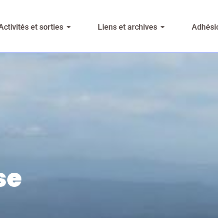
Activités et sorties
Liens et archives
Adhésio
e​