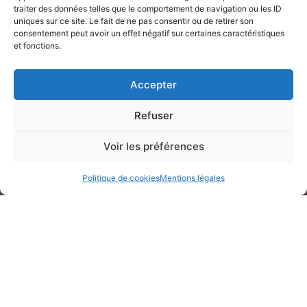
traiter des données telles que le comportement de navigation ou les ID
uniques sur ce site. Le fait de ne pas consentir ou de retirer son
consentement peut avoir un effet négatif sur certaines caractéristiques
et fonctions.
Précédent
Suivant
Accepter
Refuser
Voir les préférences
Politique de cookies
Mentions légales
Maison des associations Louis Noilou
100 Av Général Leclerc
06700 SAINT LAURENT DU VAR