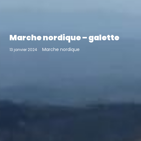
Marche nordique – galette
Marche nordique
13 janvier 2024
-